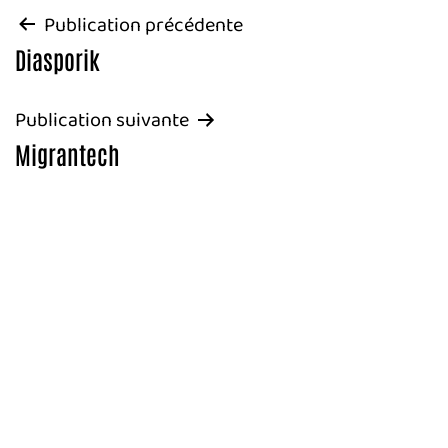
Navigation
Publication précédente
Diasporik
de
l’article
Publication suivante
Migrantech